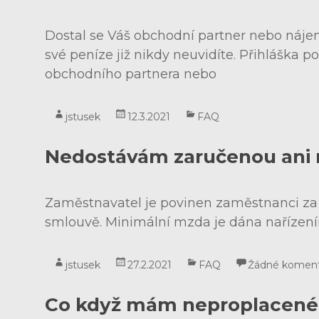
služby
Dostal se Váš obchodní partner nebo nájem
své peníze již nikdy neuvidíte. Přihláška
obchodního partnera nebo
jstusek
12.3.2021
FAQ
Nedostávám zaručenou ani m
Zaměstnavatel je povinen zaměstnanci za 
smlouvě. Minimální mzda je dána nařízení
jstusek
27.2.2021
FAQ
Žádné komen
Co když mám neproplacené 