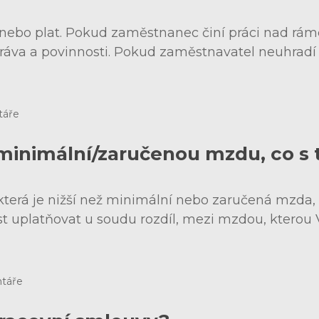
ebo plat. Pokud zaměstnanec činí práci nad rám
práva a povinnosti. Pokud zaměstnavatel neuhr
táře
inimální/zaručenou mzdu, co s 
erá je nižší než minimální nebo zaručená mzda, 
st uplatňovat u soudu rozdíl, mezi mzdou, kterou
táře