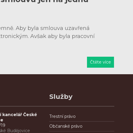
semně. Aby byla smlouva uzavřená
tronickým. Avšak aby byla pracovní
Čtěte více
Služby
í kancelář České
Trestní právo
ce
/19
Občanské právo
ské Budějovice