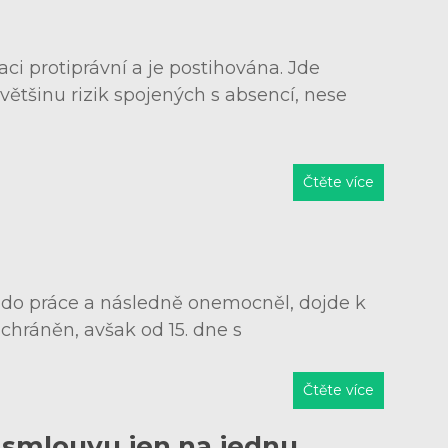
ci protiprávní a je postihována. Jde
tšinu rizik spojených s absencí, nese
Čtěte více
 do práce a následně onemocněl, dojde k
chráněn, avšak od 15. dne s
Čtěte více
 smlouvu jen na jednu