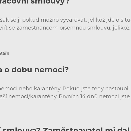
pracovní smlouvy?
k se ji pokud možno vyvarovat, jelikož jde o situa
řít se zaměstnancem písemnou smlouvu, jelikož vě
táře
a o dobu nemoci?
nemoci nebo karantény. Pokud jste tedy nastoupil
ší nemoci/karantény. Prvních 14 dnů nemoci jste 
 smlouva? Zaměstnavatel mi dal