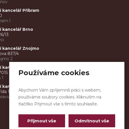
tnov
 kancelář Příbram
0
bram I
 kancelář Brno
26/13
no
í kancelář Znojmo
ova 837/4
ojmo 2
 kancelář Zlín
Používáme cookies
7015
 1
 kancelář Ostrava
Abychom Vám zpříjemnili práci s webem,
řída 1263/24
ravská Ostrava a Přívoz
používáme soubory cookies. Kliknutím na
tlačítko Přijmout vše s tímto souhlasíte.
Přijmout vše
Odmítnout vše