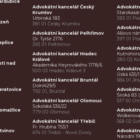
ardubice
Advokátní kancelář Český
Advokátní
Krumlov
Starokasá
Urbinská 183
383 01 Pra
lzeň
381 01 Český Krumlov
Advokátní
Advokátní kancelář Pelhřimov
Alšovo nám
Dr. Tyrše 2176
397 01 Pís
eplice
393 01 Pelhřimov
Advokátní
Advokátní kancelář Hradec
Kutnohors
Králové
280 02 Kol
stí nad
Akademika Heyrovského 1178/6
Advokátní
500 03 Hradec Králové 3
Úzká 635/1
Advokátní kancelář Bruntál
586 01 Jihl
Dolní429/5
eratovice
Advokátn
792 01, Bruntál
Široká 83 
Advokátní kancelář Olomouc
537 50 Ch
Sokolská 536/22
omažlice
Advokátní
779 00 Olomouc
Wolkerova 
Advokátní kancelář Třebíč
568 02 Svi
Fr. Hrubína 753/1
tvínov
Advokátní
674 01 Třebíč - Nové Dvory
Národní 1