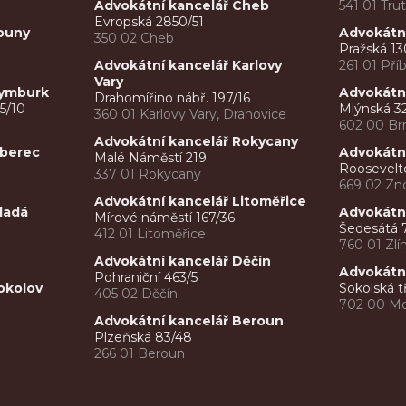
Advokátní kancelář Cheb
541 01 Tru
Evropská 2850/51
Louny
Advokátní
350 02 Cheb
Pražská 13
Advokátní kancelář Karlovy
261 01 Pří
Vary
Nymburk
Advokátní
Drahomířino nábř. 197/16
5/10
Mlýnská 3
360 01 Karlovy Vary, Drahovice
602 00 Br
Advokátní kancelář Rokycany
Liberec
Advokátn
Malé Náměstí 219
Roosevelt
337 01 Rokycany
669 02 Zn
Advokátní kancelář Litoměřice
ladá
Advokátní
Mírové náměstí 167/36
Šedesátá 
412 01 Litoměřice
760 01 Zlín
Advokátní kancelář Děčín
Advokátní
Pohraniční 463/5
okolov
Sokolská t
405 02 Děčín
702 00 Mo
Advokátní kancelář Beroun
Plzeňská 83/48
266 01 Beroun