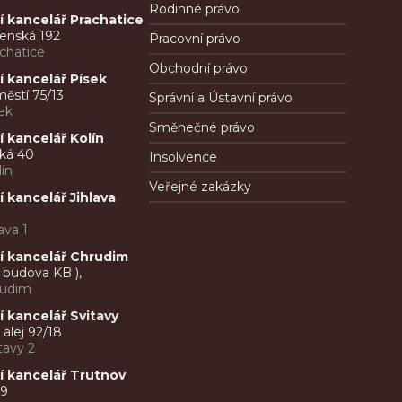
Rodinné právo
 kancelář Prachatice
renská 192
Pracovní právo
chatice
Obchodní právo
 kancelář Písek
ěstí 75/13
Správní a Ústavní právo
ek
Směnečné právo
 kancelář Kolín
ká 40
Insolvence
ín
Veřejné zakázky
 kancelář Jihlava
ava 1
í kancelář Chrudim
( budova KB ),
rudim
 kancelář Svitavy
alej 92/18
tavy 2
 kancelář Trutnov
99