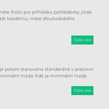
ěte lhůtu pro přihlášku pohledávky, jinak
to stát každému, máte dlouhodobého
Čtěte více
 je potom stanovena standardně v pracovní
 minimální mzda. Kde je minimální mzda
Čtěte více