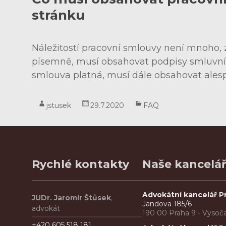
stránku
Náležitostí pracovní smlouvy není mnoho,
písemně, musí obsahovat podpisy smluvníc
smlouva platná, musí dále obsahovat ales
jstusek
29.7.2020
FAQ
Rychlé kontakty
Naše kancelá
Advokátní kancelář P
JUDr. Jaromír Štůsek
,
Jandova 185/6
advokát
190 00 Praha 9 - Vysoč
+420 605 518 181