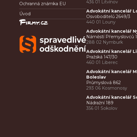
436 01 Litvínov
Ochranná známka EU
Advokátní kancelář 
Úvod
Osvoboditelů 2649/3
440 01 Louny
Advokátní kancelář 
Náměstí Přemyslovců 1
288 02 Nymburk
Advokátní kancelář 
Pražská 147/30
460 01 Liberec
Advokátní kancelář M
Boleslav
Průmyslová 862
293 06 Kosmonosy
Advokátní kancelář S
Nádražní 189
356 01 Sokolov