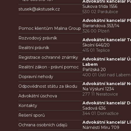
Advokátní kancelář P
Sukova třída 1556
stusek@akstusek.cz
530 02 Pardubice
Advokátní kancelář P
Barrandova 353/14
Pomoc klientům Malina Group
326 00 Plzeň
Rozvodový právník
Advokátní kancelář T
Školní 646/20
Realitní právník
415 01 Teplice
Registrace ochranné známky
Advokátní kancelář Ú
Labem
Realitní zákon - právní pomoc
Pařížská 20
400 01 Ústí nad Labem
Dopravní nehody
Advokátní kancelář N
Odpovědnost státu za škodu
Na Výsluní 1234
277 11 Neratovice
Advokátní úschova
Advokátní kancelář D
Kontakty
Sadová 636
344 01 Domažlice
Řešení sporů
Advokátní kancelář Li
Ochrana osobních údajů
Náměstí Míru 709