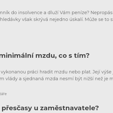
ník do insolvence a dluží Vám peníze? Nepropásn
 pohledávky však skrývá nejedno úskalí. Může se 
inimální mzdu, co s tím?
vykonanou práci hradit mzdu nebo plat. Její výše
m vlády a sjednaná mzda nesmí být nižší než je
táře
přesčasy u zaměstnavatele?