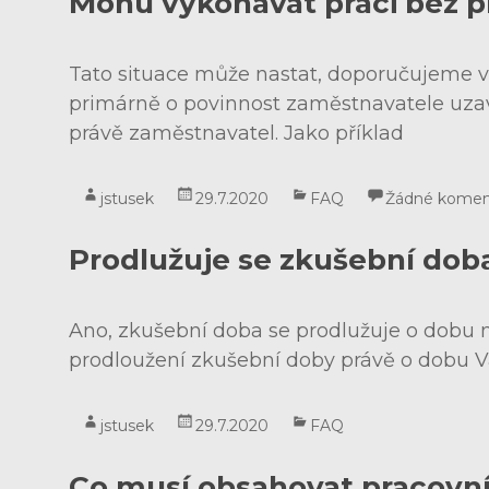
Mohu vykonávat práci bez 
Tato situace může nastat, doporučujeme vša
primárně o povinnost zaměstnavatele uzav
právě zaměstnavatel. Jako příklad
jstusek
29.7.2020
FAQ
Žádné komen
Prodlužuje se zkušební dob
Ano, zkušební doba se prodlužuje o dobu 
prodloužení zkušební doby právě o dobu Va
jstusek
29.7.2020
FAQ
Co musí obsahovat pracovní