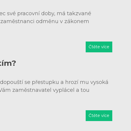
ec své pracovní doby, má takzvané
adí zaměstnanci odměnu v zákonem
Čtěte více
tím?
dopouští se přestupku a hrozí mu vysoká
 Vám zaměstnavatel vyplácel a tou
Čtěte více