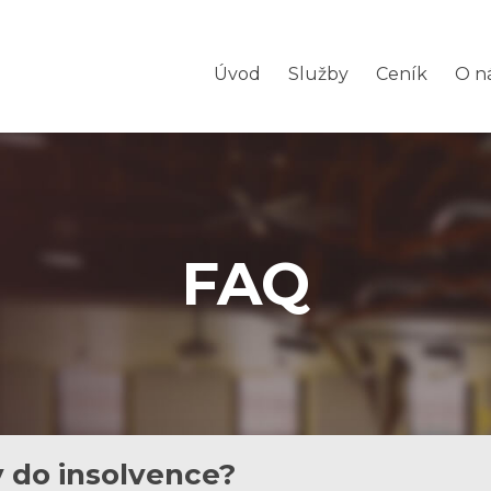
Úvod
Služby
Ceník
O n
FAQ
y do insolvence?