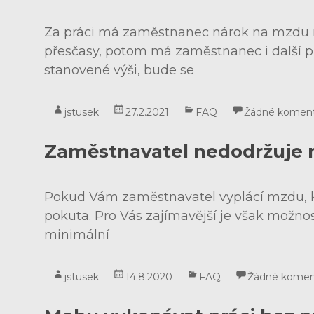
Za práci má zaměstnanec nárok na mzdu n
přesčasy, potom má zaměstnanec i další 
stanovené výši, bude se
jstusek
27.2.2021
FAQ
Žádné komen
Zaměstnavatel nedodržuje m
Pokud Vám zaměstnavatel vyplácí mzdu, kt
pokuta. Pro Vás zajímavější je však možno
minimální
jstusek
14.8.2020
FAQ
Žádné komen