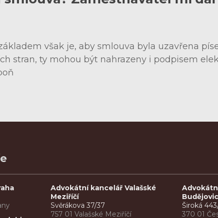
 základem však je, aby smlouva byla uzavřena pí
h stran, ty mohou být nahrazeny i podpisem elek
poň
ře
raha
Advokátní kancelář Valašské
Advokátn
Meziříčí
Budějovi
any
Svěrákova 37/37
Široká 443
757 01 Valašské Meziříčí
370 01 Če