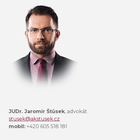
e
c
h
t
e
t
o
t
o
p
o
l
e
p
r
JUDr. Jaromír Štůsek
, advokát
á
stusek@akstusek.cz
z
mobil:
+420 605 518 181
d
n