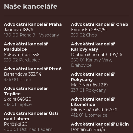
Naše kanceláře
Advokátní kancelář Praha
Advokátní kancelář Cheb
Jandova 185/6
Evropská 2850/51
190 00 Praha 9 - Vysočany
350 02 Cheb
Advokátní kancelář
Advokátní kancelář
Pardubice
Karlovy Vary
Sukova třída 1556
Drahomířino nábř. 197/16
530 02 Pardubice
360 01 Karlovy Vary,
Drahovice
Advokátní kancelář Plzeň
Barrandova 353/14
Advokátní kancelář
326 00 Plzeň
Rokycany
Malé Náměstí 219
Advokátní kancelář
337 01 Rokycany
Teplice
Školní 646/20
Advokátní kancelář
415 01 Teplice
Litoměřice
Mírové náměstí 167/36
Advokátní kancelář Ústí
412 01 Litoměřice
nad Labem
Pařížská 20
Advokátní kancelář Děčín
400 01 Ústí nad Labem
Pohraniční 463/5