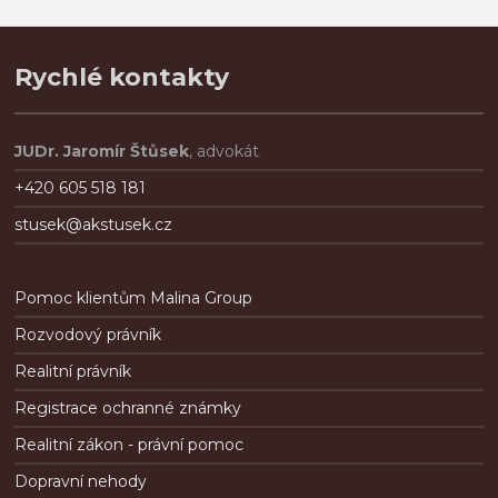
é
.
Rychlé kontakty
JUDr. Jaromír Štůsek
, advokát
+420 605 518 181
stusek@akstusek.cz
Pomoc klientům Malina Group
Rozvodový právník
Realitní právník
Registrace ochranné známky
Realitní zákon - právní pomoc
Dopravní nehody