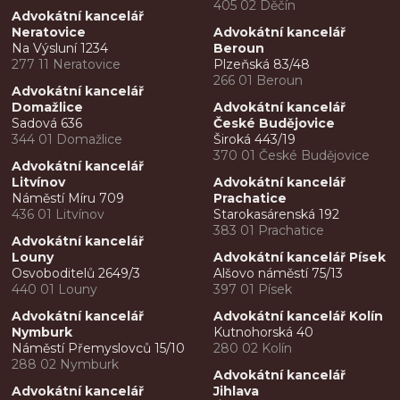
405 02 Děčín
Advokátní kancelář
Neratovice
Advokátní kancelář
Na Výsluní 1234
Beroun
277 11 Neratovice
Plzeňská 83/48
266 01 Beroun
Advokátní kancelář
Domažlice
Advokátní kancelář
Sadová 636
České Budějovice
344 01 Domažlice
Široká 443/19
370 01 České Budějovice
Advokátní kancelář
Litvínov
Advokátní kancelář
Náměstí Míru 709
Prachatice
436 01 Litvínov
Starokasárenská 192
383 01 Prachatice
Advokátní kancelář
Louny
Advokátní kancelář Písek
Osvoboditelů 2649/3
Alšovo náměstí 75/13
440 01 Louny
397 01 Písek
Advokátní kancelář
Advokátní kancelář Kolín
Nymburk
Kutnohorská 40
Náměstí Přemyslovců 15/10
280 02 Kolín
288 02 Nymburk
Advokátní kancelář
Advokátní kancelář
Jihlava