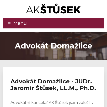
Advokátní
Menu
kancelář
–
Advokát Domažlice
JUDr.
Jaromír
Štůsek,
LL.M.,
Advokát Domažlice - JUDr.
Ph.D.
Jaromír Štůsek, LL.M., Ph.D.
Kvalitní
a
Advokátní kancelář AK Štůsek jsem založil v
efektivní