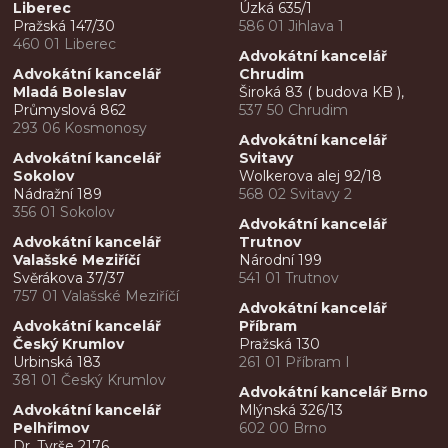
Liberec
Úzká 635/1
Pražská 147/30
586 01 Jihlava 1
460 01 Liberec
Advokátní kancelář
Advokátní kancelář
Chrudim
Mladá Boleslav
Široká 83 ( budova KB ),
Průmyslová 862
537 50 Chrudim
293 06 Kosmonosy
Advokátní kancelář
Advokátní kancelář
Svitavy
Sokolov
Wolkerova alej 92/18
Nádražní 189
568 02 Svitavy 2
356 01 Sokolov
Advokátní kancelář
Advokátní kancelář
Trutnov
Valašské Meziříčí
Národní 199
Svěrákova 37/37
541 01 Trutnov
757 01 Valašské Meziříčí
Advokátní kancelář
Advokátní kancelář
Příbram
Český Krumlov
Pražská 130
Urbinská 183
261 01 Příbram I
381 01 Český Krumlov
Advokátní kancelář Brno
Advokátní kancelář
Mlýnská 326/13
Pelhřimov
602 00 Brno
Dr. Tyrše 2176