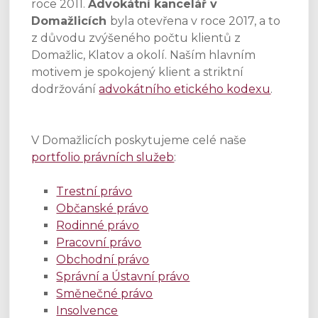
roce 2011.
Advokátní kancelář v
právní
Domažlicích
byla otevřena v roce 2017, a to
služby
z důvodu zvýšeného počtu klientů z
Domažlic, Klatov a okolí. Naším hlavním
motivem je spokojený klient a striktní
dodržování
advokátního etického kodexu
.
Advokát Domažlice.
V Domažlicích poskytujeme celé naše
portfolio právních služeb
:
Trestní právo
Občanské právo
Rodinné právo
Pracovní právo
Obchodní právo
Správní a Ústavní právo
Směnečné právo
Insolvence