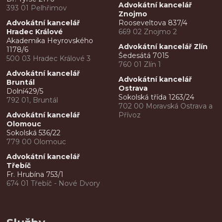
Advokátní kancelář
393 01 Pelhřimov
Znojmo
Advokátní kancelář
Rooseveltova 837/4
Hradec Králové
669 02 Znojmo 2
Akademika Heyrovského
Advokátní kancelář Zlín
1178/6
Šedesátá 7015
500 03 Hradec Králové 3
760 01 Zlín 1
Advokátní kancelář
Advokátní kancelář
Bruntál
Ostrava
Dolní429/5
Sokolská třída 1263/24
792 01, Bruntál
702 00 Moravská Ostrava a
Advokátní kancelář
Přívoz
Olomouc
Sokolská 536/22
779 00 Olomouc
Advokátní kancelář
Třebíč
Fr. Hrubína 753/1
674 01 Třebíč - Nové Dvory