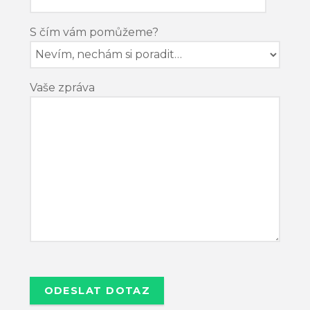
S čím vám pomůžeme?
Vaše zpráva
P
o
n