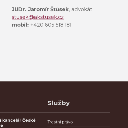
JUDr. Jaromír Štůsek
, advokát
stusek@akstusek.cz
mobil:
+420 605 518 181
Služby
í kancelář České
Trestní právo
ce