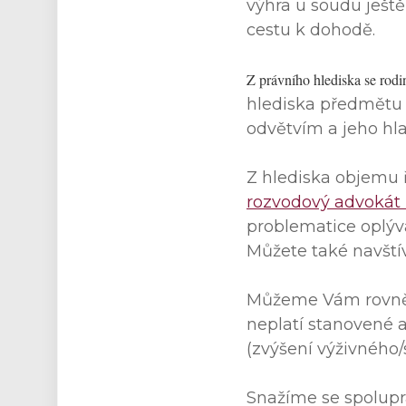
výhra u soudu ještě
cestu k dohodě.
Z právního hlediska se rod
hlediska předmětu 
odvětvím a jeho h
Z hlediska objemu 
rozvodový advokát 
problematice oplývá
Můžete také navštív
Můžeme Vám rovněž
neplatí stanovené a
(zvýšení výživného/
Snažíme se spolupr