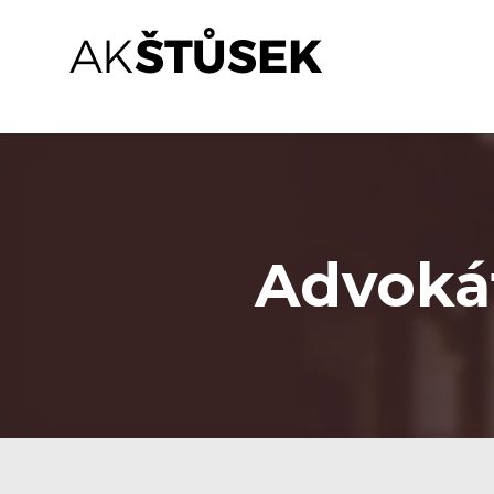
Advokátní
kancelář
–
JUDr.
Jaromír
Štůsek,
Advokát
LL.M.,
Ph.D.
Kvalitní
a
efektivní
právní