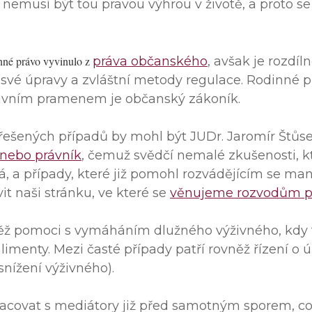
 nemusí být tou pravou výhrou v životě, a proto se
inné právo vyvinulo z
práva občanského
, avšak je rozdí
své úpravy a zvláštní metody regulace. Rodinné p
lavním pramenem je občanský zákoník.
řešených případů by mohl být JUDr. Jaromír Štůs
nebo právník
, čemuž svědčí nemalé zkušenosti, k
, a případy, které již pomohl rozvádějícím se man
it naši stránku, ve které se
věnujeme rozvodům po
 pomoci s vymáháním dlužného výživného, kdy 
limenty. Mezi časté případy patří rovněž řízení o
snížení výživného).
acovat s mediátory již před samotným sporem, c