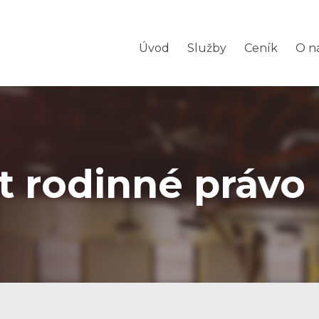
Úvod
Služby
Ceník
O n
 rodinné právo 