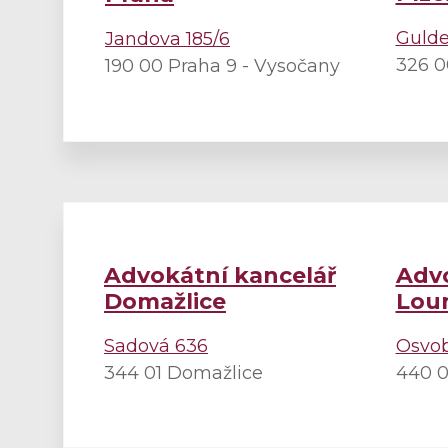
Gulde
Jandova 185/6
326 0
190 00 Praha 9 - Vysočany
Advokátní kancelář
Advo
Domažlice
Lou
Sadová 636
Osvob
344 01 Domažlice
440 0