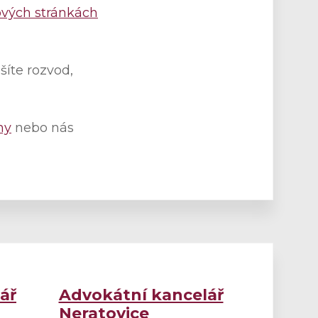
ových stránkách
íte rozvod,
ny
nebo nás
ář
Advokátní kancelář
Neratovice