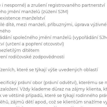
 i nesporné) a zrušení registrovaného partnerství
ého jmění manželů (zúžení SJM)
eexistence manželství
tilé dítě, mezi manželi, příbuznými, úprava výživn
vného
ádání společného jmění manželů (vypořádání SJ
ví (určení a popření otcovství)
nezletilým dítětem
ení rodičovské zodpovědnosti
ízeních, které se týkají výše uvedených oblastí
ecifický právní obor (právní odvětví), kterému se
založení. Vždy klademe důraz na zájmy klienta, kt
 ve většině případů, které se týkají rodinného prá
běhů, zájmů dětí apod., což se klientům snažíme v