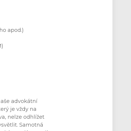
ého apod.)
M)
 naše advokátní
erý je vždy na
va, nelze odhlížet
ysvětlit. Samotná