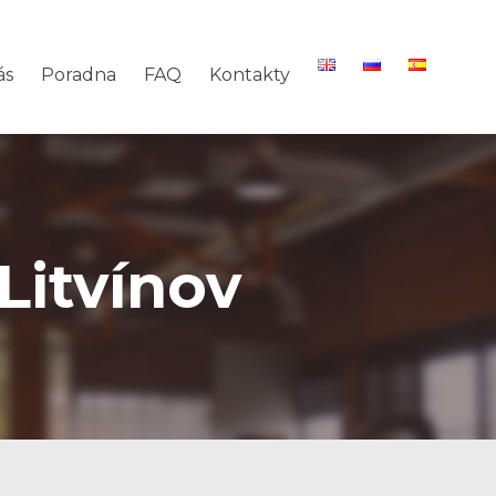
ás
Poradna
FAQ
Kontakty
Litvínov