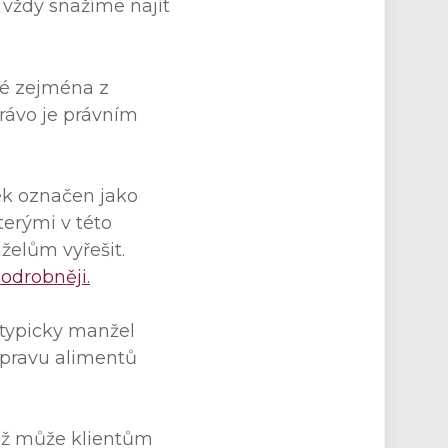
 vždy snažíme najít
lné zejména z
rávo je právním
ek označen jako
terými v této
želům vyřešit.
drobněji.
typicky manžel
 úpravu alimentů
ož může klientům