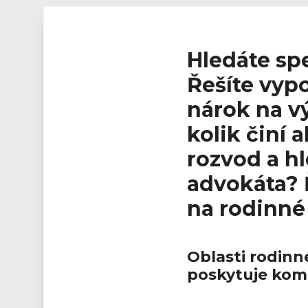
služby
Hledáte sp
Řešíte vyp
nárok na v
kolik činí 
rozvod a h
advokáta? 
na rodinné 
Oblasti rodinn
poskytuje komp
Litvínov.