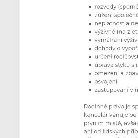
rozvody (sporné
zúžení společn
neplatnost a n
výživné (na zle
vymáhání výži
dohody o vypoř
určení rodičovst
úprava styku s 
omezení a zbav
osvojení
zastupování v ř
Rodinné právo je sp
kancelář věnuje od 
prvním místě, avšak
ani od lidských pří