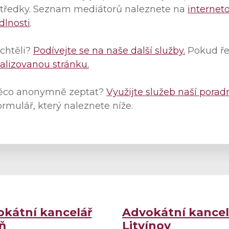
středky. Seznam mediátorů naleznete na
internet
dlnosti
.
 chtěli?
Podívejte se na naše další služby.
Pokud řeš
alizovanou stránku.
něco anonymně zeptat?
Využijte služeb naší porad
ormulář, který naleznete níže.
kátní kancelář
Advokátní kancel
ň
Litvínov