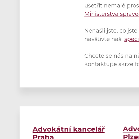
ušetřit nemalé pro
Ministerstva sprave
Nenašli jste, co jste
navštivte naši
speci
Chcete se nás na 
kontaktujte skrze f
Advo
Advokátní kancelář
Plze
Praha