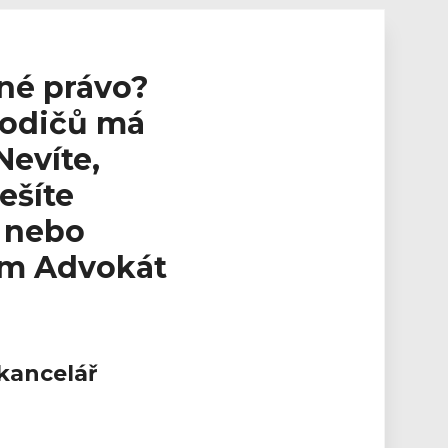
nné právo?
 rodičů má
Nevíte,
ešíte
a nebo
ám Advokát
kancelář
dinné právo