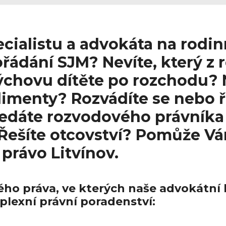
ecialistu a advokáta na rodi
ořádání SJM? Nevíte, který z
ýchovu dítěte po rozchodu? 
alimenty? Rozvádíte se nebo ř
ledáte rozvodového právník
Řešíte otcovství? Pomůže V
právo Litvínov.
ého práva, ve kterých naše advokátní 
lexní právní poradenství:
Advokát ro