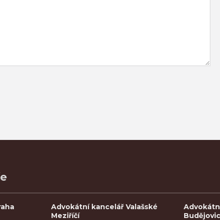
ře
raha
Advokátní kancelář Valašské
Advokátn
Meziříčí
Budějovi