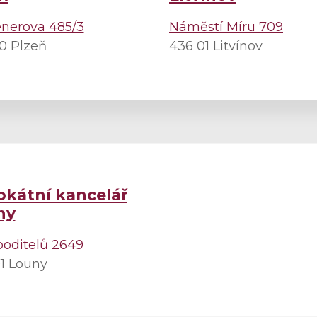
nerova 485/3
Náměstí Míru 709
0 Plzeň
436 01 Litvínov
kátní kancelář
ny
oditelů 2649
1 Louny