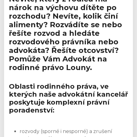
právní
nárok na výchovu dítěte po
služby
rozchodu? Nevíte, kolik činí
alimenty? Rozvádíte se nebo
řešíte rozvod a hledáte
rozvodového právníka nebo
advokáta? Řešíte otcovství?
Pomůže Vám Advokát na
rodinné právo Louny.
Oblasti rodinného práva, ve
kterých naše advokátní kancelář
poskytuje komplexní právní
poradenství:
Advokát rodinné
právo Louny.
rozvody (sporné i nesporné) a zrušení