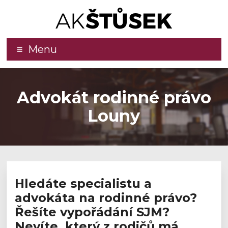
Advokátní
Menu
kancelář
–
Advokát rodinné právo
JUDr.
Louny
Jaromír
Štůsek,
LL.M.,
Ph.D.
Hledáte specialistu a
advokáta na rodinné právo?
Kvalitní
Řešíte vypořádání SJM?
a
Nevíte, který z rodičů má
efektivní