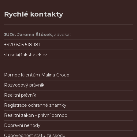
.
Rychlé kontakty
JUDr. Jaromír Štůsek
, advokát
+420 605 518 181
stusek@akstusek.cz
Pomoc klientům Malina Group
Rozvodový právník
Realitní právník
Registrace ochranné známky
Realitní zákon - právní pomoc
Dopravní nehody
Odpovědnost státu za škodu