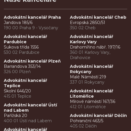
Advokátní kancelář Praha
Advokátní kancelář Cheb
Jandova 185/6
Evropská 2850/51
190 00 Praha 9 - Vysočany
350 02 Cheb
Advokátní kancelář
Advokátní kancelář
Pardubice
Karlovy Vary
Sukova třída 1556
Drahomířino nábř. 197/16
530 02 Pardubice
360 01 Karlovy Vary,
Drahovice
Advokátní kancelář Plzeň
Barrandova 353/14
Advokátní kancelář
326 00 Plzeň
Rokycany
Malé Náměstí 219
Advokátní kancelář
337 01 Rokycany
Teplice
Školní 646/20
Advokátní kancelář
415 01 Teplice
Litoměřice
Mírové náměstí 167/36
Advokátní kancelář Ústí
412 01 Litoměřice
nad Labem
Pařížská 20
Advokátní kancelář Děčín
400 01 Ústí nad Labem
Pohraniční 463/5
405 02 Děčín
Advokátní kancelář