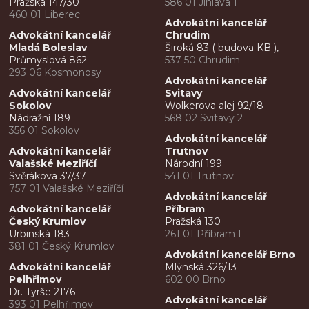
Pražská 147/30
586 01 Jihlava 1
460 01 Liberec
Advokátní kancelář
Advokátní kancelář
Chrudim
Mladá Boleslav
Široká 83 ( budova KB ),
Průmyslová 862
537 50 Chrudim
293 06 Kosmonosy
Advokátní kancelář
Advokátní kancelář
Svitavy
Sokolov
Wolkerova alej 92/18
Nádražní 189
568 02 Svitavy 2
356 01 Sokolov
Advokátní kancelář
Advokátní kancelář
Trutnov
Valašské Meziříčí
Národní 199
Svěrákova 37/37
541 01 Trutnov
757 01 Valašské Meziříčí
Advokátní kancelář
Advokátní kancelář
Příbram
Český Krumlov
Pražská 130
Urbinská 183
261 01 Příbram I
381 01 Český Krumlov
Advokátní kancelář Brno
Advokátní kancelář
Mlýnská 326/13
Pelhřimov
602 00 Brno
Dr. Tyrše 2176
Advokátní kancelář
393 01 Pelhřimov