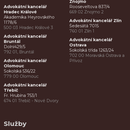
Znojmo
Advokátní kancelář
Rooseveltova 837/4
Hradec Králové
669 02 Znojmo 2
Akademika Heyrovského
Advokátní kancelář Zlín
1178/6
Šedesátá 7015
500 03 Hradec Králové 3
760 01 Zlín 1
Advokátní kancelář
Advokátní kancelář
Bruntál
Ostrava
Dolní429/5
Sokolská třída 1263/24
792 01, Bruntál
702 00 Moravská Ostrava a
Advokátní kancelář
Přívoz
Olomouc
Sokolská 536/22
779 00 Olomouc
Advokátní kancelář
Třebíč
Fr. Hrubína 753/1
674 01 Třebíč - Nové Dvory
Služby