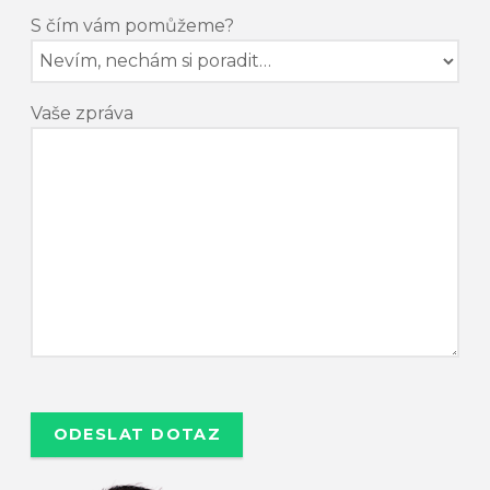
S čím vám pomůžeme?
Vaše zpráva
P
o
n
e