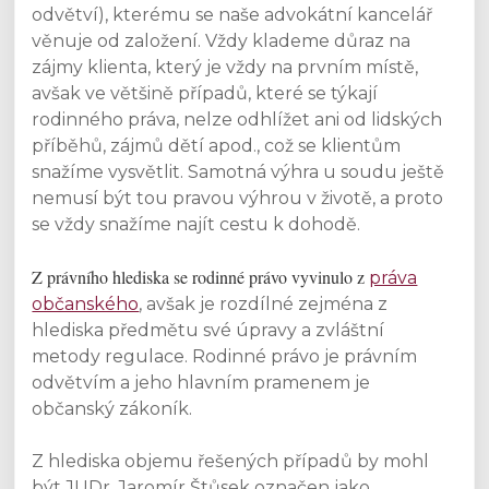
odvětví), kterému se naše advokátní kancelář
věnuje od založení. Vždy klademe důraz na
zájmy klienta, který je vždy na prvním místě,
avšak ve většině případů, které se týkají
rodinného práva, nelze odhlížet ani od lidských
příběhů, zájmů dětí apod., což se klientům
snažíme vysvětlit. Samotná výhra u soudu ještě
nemusí být tou pravou výhrou v životě, a proto
se vždy snažíme najít cestu k dohodě.
Z právního hlediska se rodinné právo vyvinulo z
práva
občanského
, avšak je rozdílné zejména z
hlediska předmětu své úpravy a zvláštní
metody regulace. Rodinné právo je právním
odvětvím a jeho hlavním pramenem je
občanský zákoník.
Z hlediska objemu řešených případů by mohl
být JUDr. Jaromír Štůsek označen jako