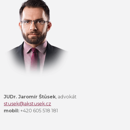
c
h
t
e
t
o
t
o
p
o
l
e
p
r
JUDr. Jaromír Štůsek
, advokát
á
stusek@akstusek.cz
z
mobil:
+420 605 518 181
d
n
é