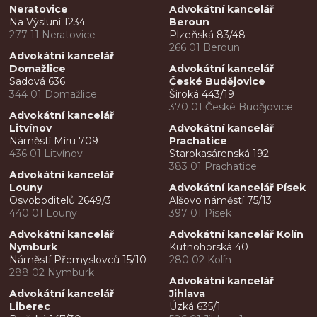
Neratovice
Advokátní kancelář
Na Výsluní 1234
Beroun
277 11 Neratovice
Plzeňská 83/48
266 01 Beroun
Advokátní kancelář
Domažlice
Advokátní kancelář
Sadová 636
České Budějovice
344 01 Domažlice
Široká 443/19
370 01 České Budějovice
Advokátní kancelář
Litvínov
Advokátní kancelář
Náměstí Míru 709
Prachatice
436 01 Litvínov
Starokasárenská 192
383 01 Prachatice
Advokátní kancelář
Louny
Advokátní kancelář Písek
Osvoboditelů 2649/3
Alšovo náměstí 75/13
440 01 Louny
397 01 Písek
Advokátní kancelář
Advokátní kancelář Kolín
Nymburk
Kutnohorská 40
Náměstí Přemyslovců 15/10
280 02 Kolín
288 02 Nymburk
Advokátní kancelář
Advokátní kancelář
Jihlava
Liberec
Úzká 635/1