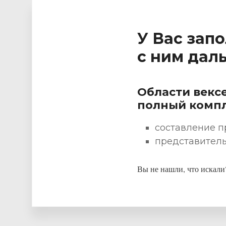
эффективность
юридических
услуг
У Вас запо
с ним дал
Области векс
полный компл
составление п
представитель
Вы не нашли, что искал