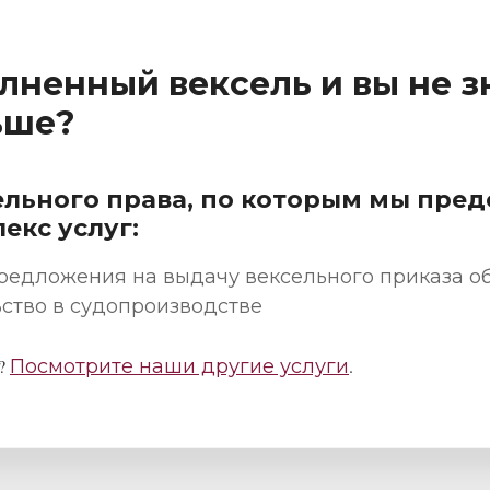
лненный вексель и вы не зн
ьше?
ельного права, по которым мы пре
екс услуг:
редложения на выдачу вексельного приказа о
ство в судопроизводстве
и?
Посмотрите наши другие услуги
.