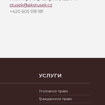
stusek@akstusek.cz
+420 605 518 181
УСЛУГИ
Уголовное право
Гражданское право