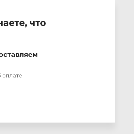
аете, что
доставляем
б оплате