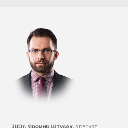
JUDr. Яромир Штусек,
адвокат